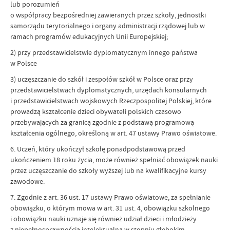
lub porozumień
o współpracy bezpośredniej zawieranych przez szkoły, jednostki
samorządu terytorialnego i organy administracji rządowej lub w
ramach programów edukacyjnych Unii Europejskiej;
2) przy przedstawicielstwie dyplomatycznym innego państwa
w Polsce
3) uczęszczanie do szkół i zespołów szkół w Polsce oraz przy
przedstawicielstwach dyplomatycznych, urzędach konsularnych
i przedstawicielstwach wojskowych Rzeczpospolitej Polskiej, które
prowadzą kształcenie dzieci obywateli polskich czasowo
przebywających za granicą zgodnie z podstawą programową
kształcenia ogólnego, określoną w art. 47 ustawy Prawo oświatowe.
6. Uczeń, który ukończył szkołę ponadpodstawową przed
ukończeniem 18 roku życia, może również spełniać obowiązek nauki
przez uczęszczanie do szkoły wyższej lub na kwalifikacyjne kursy
zawodowe.
7. Zgodnie z art. 36 ust. 17 ustawy Prawo oświatowe, za spełnianie
obowiązku, o którym mowa w art. 31 ust. 4, obowiązku szkolnego
i obowiązku nauki uznaje się również udział dzieci i młodzieży
z niepełnosprawnością intelektualną w stopniu głębokim