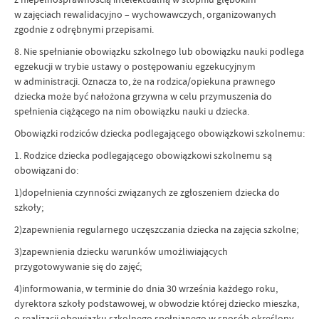
w zajęciach rewalidacyjno – wychowawczych, organizowanych
zgodnie z odrębnymi przepisami.
8. Nie spełnianie obowiązku szkolnego lub obowiązku nauki podlega
egzekucji w trybie ustawy o postępowaniu egzekucyjnym
w administracji. Oznacza to, że na rodzica/opiekuna prawnego
dziecka może być nałożona grzywna w celu przymuszenia do
spełnienia ciążącego na nim obowiązku nauki u dziecka.
Obowiązki rodziców dziecka podlegającego obowiązkowi szkolnemu:
1. Rodzice dziecka podlegającego obowiązkowi szkolnemu są
obowiązani do:
1)dopełnienia czynności związanych ze zgłoszeniem dziecka do
szkoły;
2)zapewnienia regularnego uczęszczania dziecka na zajęcia szkolne;
3)zapewnienia dziecku warunków umożliwiających
przygotowywanie się do zajęć;
4)informowania, w terminie do dnia 30 września każdego roku,
dyrektora szkoły podstawowej, w obwodzie której dziecko mieszka,
o realizacji obowiązku szkolnego spełnianego w sposób określony