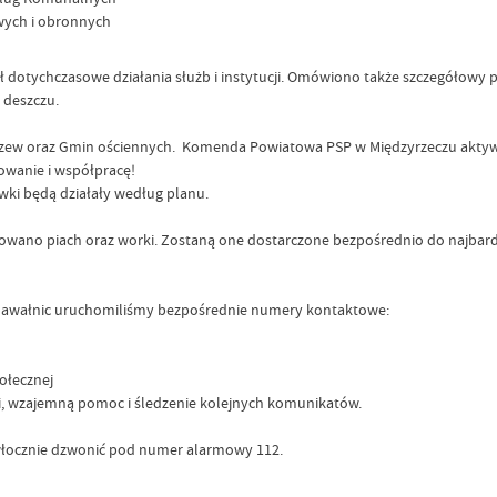
wych i obronnych
ł dotychczasowe działania służb i instytucji. Omówiono także szczegółowy
 deszczu.
Pszczew oraz Gmin ościennych. Komenda Powiatowa PSP w Międzyrzeczu akt
owanie i współpracę!
wki będą działały według planu.
sponowano piach oraz worki. Zostaną one dostarczone bezpośrednio do najb
o
i nawałnic uruchomiliśmy bezpośrednie numery kontaktowe:
połecznej
ci, wzajemną pomoc i śledzenie kolejnych komunikatów.
zwłocznie dzwonić pod numer alarmowy 112.