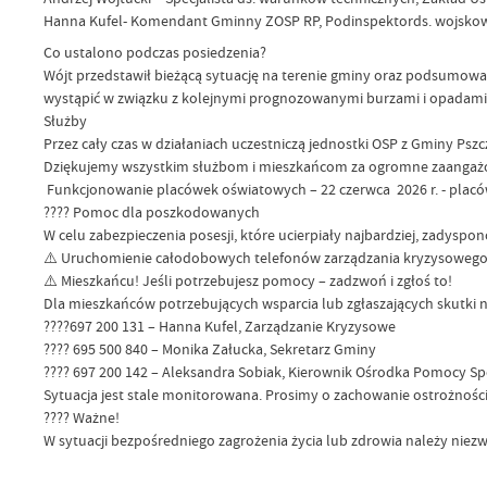
Hanna Kufel- Komendant Gminny ZOSP RP, Podinspektords. wojsko
Co ustalono podczas posiedzenia?
Wójt przedstawił bieżącą sytuację na terenie gminy oraz podsumowa
wystąpić w związku z kolejnymi prognozowanymi burzami i opadami
Służby
Przez cały czas w działaniach uczestniczą jednostki OSP z Gminy 
Dziękujemy wszystkim służbom i mieszkańcom za ogromne zaangaż
Funkcjonowanie placówek oświatowych – 22 czerwca 2026 r. - placó
???? Pomoc dla poszkodowanych
W celu zabezpieczenia posesji, które ucierpiały najbardziej, zady
⚠️ Uruchomienie całodobowych telefonów zarządzania kryzysoweg
⚠️ Mieszkańcu! Jeśli potrzebujesz pomocy – zadzwoń i zgłoś to!
Dla mieszkańców potrzebujących wsparcia lub zgłaszających skutk
????697 200 131 – Hanna Kufel, Zarządzanie Kryzysowe
???? 695 500 840 – Monika Załucka, Sekretarz Gminy
???? 697 200 142 – Aleksandra Sobiak, Kierownik Ośrodka Pomocy S
Sytuacja jest stale monitorowana. Prosimy o zachowanie ostrożnoś
???? Ważne!
W sytuacji bezpośredniego zagrożenia życia lub zdrowia należy nie