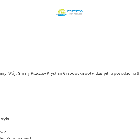
gminy, Wójt Gminy Pszczew Krystian Grabowskizwołał dziś pilne posiedzeni
ystyki
ewie
 Usług Komunalnych