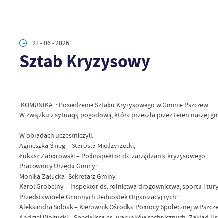
21 - 06 - 2026
Sztab Kryzysowy
KOMUNIKAT: Posiedzenie Sztabu Kryzysowego w Gminie Pszczew
W związku z sytuacją pogodową, która przeszła przez teren naszej 
W obradach uczestniczyli:
Agnieszka Śnieg – Starosta Międzyrzecki,
Łukasz Zaborowski – Podinspektor ds. zarządzania kryzysowego
Pracownicy Urzędu Gminy:
Monika Załucka- Sekretarz Gminy
Karol Grobelny – Inspektor ds. rolnictwa drogownictwa, sportu i tur
Przedstawiciele Gminnych Jednostek Organizacyjnych:
Aleksandra Sobiak – Kierownik Ośrodka Pomocy Społecznej w Pszcz
Andrzej Wojtucki – Specjalista ds. warunków technicznych, Zakład