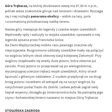
Góra Trębacza,
na której zbudowano wieżę ma 97,30 m n.p.m.,
jednak wieża znakomicie góruje nad terenem i drzewami. Rozciąga
się z niej rozległa
panorama okolicy
– widok na lasy, pola
i urozmaiconą polodowcową rzeźbę terenu.
Nazwa góry nawiązuje do legendy z czasów wojen szwedzkich.
Wędrowały tędy i walczyły tu wojska szwedzkie, opowiada o niej
legenda spisana przez Franciszka Golza:
Na Ziemi Międzyrzeckiej rozbito razu pewnego znacznie siły
nieprzyjaciela. Rozgromione oddziały szwedzkie miały się połączyć
na wzgórzu leśnym obok obecnej stacji kolejowej Zielomyśl. Przy
wzgórzu znajdowało się wtedy duże jezioro, które obecnie już
zarosło. Przez jezioro to przeprawiał się po wielogodzinnej
wyczerpującej ucieczce trębacz wojsk szwedzkich, który stracił
łączność z głównym oddziałem. Z trudem przepłynął on na drugi
brzeg jeziora i ostatkiem sił wdrapał się na szczyt wzgórza, by
natychmiast podać hasło do zbiórki. Ledwie jednak zagrał swój
hejnał wojenny, dosięgła go śmiercionośna kula. Na pamiątkę jego
czynu i bohaterskiej śmierci nazwano to miejsce Górą Trębacza.
STOŁUŃSKA ZAGRODA