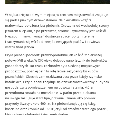
W najbardziej urokliwym miejscu, w centrum miejscowości, znajduje
się park z pięknym drzewostanem. Na niewielkim wzgórzu
malowniczo położona jest plebania. Otoczona od wschodniej strony
jeziorem Miejskim, a po przeciwnej stronie usytuowany jest kościół.
Niezapomnianych wrażeń dostarcza spacer po tym terenie
i zatrzymanie się wśród drzew, śpiewających ptaków i powiewu
wiatru znad jeziora.
Bryła plebani pochodzi prawdopodobnie jak kościół z pierwszej
polowy XVII wieku. W XIX wieku dobudowano łącznik do budynków
gospodarczych. Do czasu rozbiorów była siedzibą miejscowych
proboszczów, później pełniła rolę letniej rezydencji biskupów
poznańskich. Obecnie zamieszkiwana Jest przez księży rzymsko-
katolickich, Przy plebani znajduje się dziewiętnastowieczny budynek
gospodarczy z pomieszczeniem na powozy i stajnią, która
przerobiona została na mieszkanie. W parku przed plebania
na uwagę zasługuje stara lipa, prawnie uznana jako pomnik
przyrody liczący około 400 lat. Na plebani znajdują się księgi
kościelne oraz kronika od 1631r., czyli od czasów ostatniego pożaru,
który strawił plebanię i księgi metrykalne.