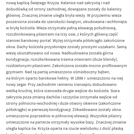
nową kaplicą Świętego Krzyża. Kalenice nad zakrystią i nad
dobudówką od strony zachodniej, dowiązane zostały do kalenicy
głównej. Znacznej zmianie uległa bryła wieży. W przyziemiu wieża
poszerzona została do szerokości świątyni, obudowana i wchłonięta
w bryłę kościoła. Wieża otrzymała pełną elewację południową,
rozczłonkowaną pilastrami na trzy osie, z których główną część
stanowi barokowy portal. Wyżej otrzymała półokrągło zakończone
okna. Dachy kościoła przysłonięte zostały prostymi uszakami. Samą
wieżę ukształtowano od nowa. Nadbudowana została górna
kondygnacja, rozczłonkowana trzema otworami (duże blendy),
rozdzielonymi pilastrami. Zakończona została mocno profilowanym
gzymsem. Nad tą partią umieszczono ośmioboczny bęben,
na którym oparto barokowe hełmy. W 1898 r. umieszczono na niej
nowy zegar. Przy zachodnim ramieniu transeptu dobudowano
wielką kruchtę, która stanowiła drugie wejście do kościoła. Stara
zakrystia poza zmianą dachów i szczytów otrzymała wejście od
strony północno-wschodniej i duże otwory okienne (zakończone
półokrągło) w pierwszej kondygnacji. Zlikwidowane zostały okna
umieszczone poprzednio w północnej elewacji. Wszystkie pilastry
umieszczone na parterze otrzymały wysokie bazy. Znacznej zmianie
uległa kaplica św. Krzyża oparta na rzucie wieloboku z dość płaską