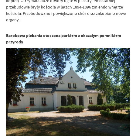
kopułą. Otrzymała duże otwory ujęte w pilastry. Po ostatniej
przebudowie bryły kościoła w latach 1894-1896 zmieniło wnętrze
kościoła. Przebudowano i powiększono chór oraz zakupiono nowe
organy.
Barokowa plebania otoczona parkiem z okazałym pomnikiem
przyrody