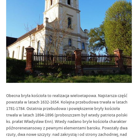
Obecna bryła kościoła to realizacja wieloetapowa. Najstarsza część
powstała w latach 1632-1654. Kolejna przebudowa trwała w latach
1781-1784. Ostatnia przebudowa i powiększenie bryły kościoła
trwała w latach 1894-1896 (proboszczem był wtedy patriota polski
ks. prałat Władysław Enn). Wtedy nadano bryle kościoła charakter
późnorenesansowy z pewnymi elementami baroku. Powstały dwa
rzuty, dwa nowe szczyty: nad zakrystią i od strony zachodniej, nad