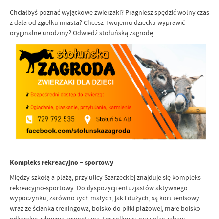
Chciałbyś poznać wyjątkowe zwierzaki? Pragniesz spędzić wolny czas
z dala od zgiełku miasta? Chcesz Twojemu dziecku wyprawić
oryginalne urodziny? Odwiedź stołuńską zagrodę.
Kompleks rekreacyjno – sportowy
Między szkołą a plażą, przy ulicy Szarzeckiej znajduje się kompleks
rekreacyjno-sportowy. Do dyspozycji entuzjastów aktywnego
wypoczynku, zarówno tych małych, jak i dużych, są kort tenisowy
wraz ze ścianką treningową, boisko do piłki plażowej, małe boisko
piłkarskie, siłownia zewnętrzna, tor rolkowy oraz plac zabaw.