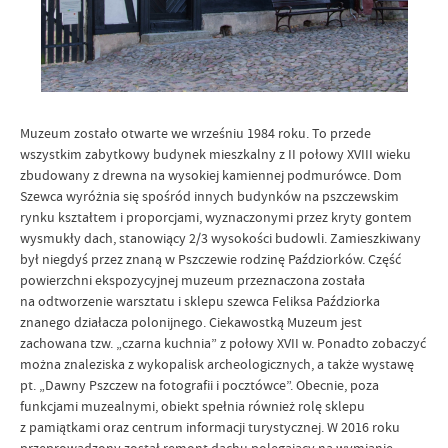
Muzeum zostało otwarte we wrześniu 1984 roku. To przede
wszystkim zabytkowy budynek mieszkalny z II połowy XVIII wieku
zbudowany z drewna na wysokiej kamiennej podmurówce. Dom
Szewca wyróżnia się spośród innych budynków na pszczewskim
rynku kształtem i proporcjami, wyznaczonymi przez kryty gontem
wysmukły dach, stanowiący 2/3 wysokości budowli. Zamieszkiwany
był niegdyś przez znaną w Pszczewie rodzinę Paździorków. Część
powierzchni ekspozycyjnej muzeum przeznaczona została
na odtworzenie warsztatu i sklepu szewca Feliksa Paździorka
znanego działacza polonijnego. Ciekawostką Muzeum jest
zachowana tzw. „czarna kuchnia” z połowy XVII w. Ponadto zobaczyć
można znaleziska z wykopalisk archeologicznych, a także wystawę
pt. „Dawny Pszczew na fotografii i pocztówce”. Obecnie, poza
funkcjami muzealnymi, obiekt spełnia również rolę sklepu
z pamiątkami oraz centrum informacji turystycznej. W 2016 roku