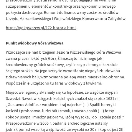
przeprowadzony został remont dachu polegający na wymianie
i uzupełnieniu elementów konstrukcji oraz wykonaniu nowego
pokrycia dachowego. Remont dofinansowany został ze środków
Urzędu Marszałkowskiego i Wojewódzkiego Konserwatora Zabytków.
https://gokpszczew.pl/172-historia.html
Punkt widokowy Góra Wieżowa
Wznosząca się nad brzegiem Jeziora Pszczewskiego Góra Wieżowa
zwana przez niektórych Górą Ślimaczą to nic innego jak
średniowieczny gródek stożkowy, czyli nasyp ziemny o kształcie
ściętego stożka. Na jego szczycie wznosiła się niegdyś zbudowana
z drewnianych bali, wzmocniona polepą wieża mieszkalno-obronna.
Współcześnie urządzono tu taras widokowy z ławkami.
Miejscowe legendy skłaniały się ku hipotezie, że wzgórze usypali
Szwedzi. Nawet w księgach kościelnych znalazł się zapis z 1631 r.:
„Gustavus Adolfus z wojskiem kraj najechał (…) Spalili heretyki
kościół i probostwo, ludzi bili i zranili, i miasto spalili (…) fossy
i okopy usypali między jeziorami, i górę Wysoką, i do Trzciela poszli”.
Przeprowadzone w 2006 r. badania archeologiczne ustaliły
jednak ponad wszelką wątpliwość, że wysoki na 20 m kopiec jest XIII