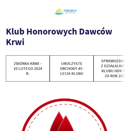
Klub Honorowych Dawców
Krwi
SPRAWOZDANIE
ZBIÓRKA KRWI –
UROCZYSTE
Z DZIAŁALNOŚCI
10 LUTEGO 2024
OBCHODY 45-
KLUBU HDK PCK
R.
LECIA KLUBU
ZA ROK 2023