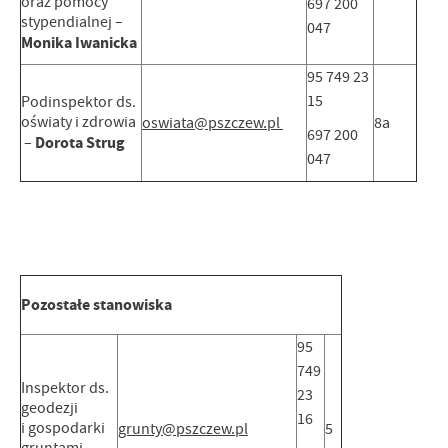
oraz pomocy
697 200
stypendialnej –
047
Monika Iwanicka
95 749 23
15
Podinspektor ds.
oświaty i zdrowia
oswiata@pszczew.pl
8a
697 200
Dorota Strug
–
047
Pozostałe stanowiska
95
749
Inspektor ds.
23
geodezji
16
i gospodarki
grunty@pszczew.pl
5