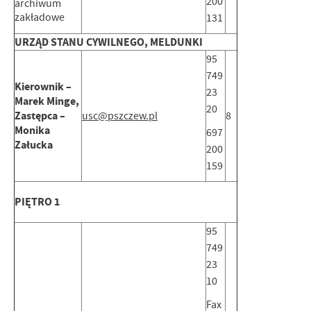
200
archiwum
zakładowe
131
URZĄD STANU CYWILNEGO, MELDUNKI
95
749
Kierownik –
23
Marek Minge,
20
Zastępca –
usc@pszczew.pl
8
Monika
697
Załucka
200
159
PIĘTRO 1
95
749
23
10
Fax