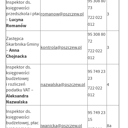
95 308 80
Inspektor ds.
73
księgowości
przedszkola i płac
romanow@pszczew.pl
3
722 022
Lucyna
–
012
Romanów
95 308 80
Zastępca
72
Skarbnika Gminy
kontrola@pszczew.pl
3
Anna
–
722 022
Chojnacka
012
Inspektor ds.
95 749 23
księgowości
23
budżetowej
i rozliczeń
nazwalska@pszczew.pl
4
722 022
podatku VAT –
012
Aleksandra
Nazwalska
Inspektor ds.
95 749 23
księgowości
15
budżetowej, płac
iwanicka@pszczew.pl
8a