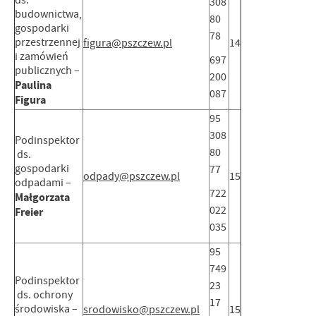
ds.
308
budownictwa,
80
gospodarki
78
przestrzennej
figura@pszczew.pl
14
i zamówień
697
publicznych –
200
Paulina
087
Figura
95
308
Podinspektor
80
ds.
gospodarki
77
odpady@pszczew.pl
15
odpadami –
722
Małgorzata
022
Freier
035
95
749
Podinspektor
23
ds. ochrony
17
środowiska –
srodowisko@pszczew.pl
15