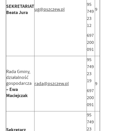
95
SEKRETARIAT
ug@pszczew.pl
9
749
Beata Jura
23
12
697
200
091
95
749
Rada Gminy,
23
działalność
19
gospodarcza
rada@pszczew.pl
9
– Ewa
697
Maciejczak
200
091
95
749
23
Sekretarz