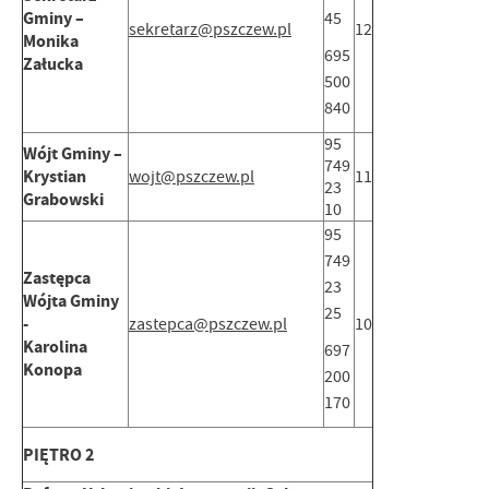
Gminy –
45
sekretarz@pszczew.pl
12
Monika
695
Załucka
500
840
95
Wójt Gminy –
749
Krystian
wojt@pszczew.pl
11
23
Grabowski
10
95
749
Zastępca
23
Wójta Gminy
25
-
zastepca@pszczew.pl
10
Karolina
697
Konopa
200
170
PIĘTRO 2