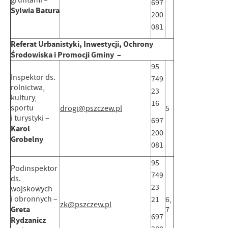
gruntami –
697
Sylwia Batura
200
081
Referat Urbanistyki, Inwestycji, Ochrony
Środowiska i Promocji Gminy –
95
Inspektor ds.
749
rolnictwa,
23
kultury,
16
sportu
drogi@pszczew.pl
5
i turystyki –
697
Karol
200
Grobelny
081
95
Podinspektor
749
ds.
23
wojskowych
i obronnych –
21
6,
zk@pszczew.pl
Greta
7
697
Rydzanicz