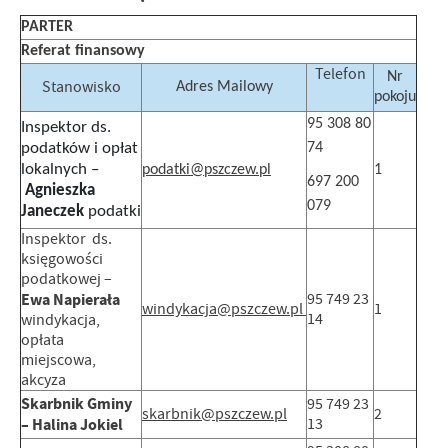
PARTER
Referat finansowy
Telefon
Nr
Stanowisko
Adres Mailowy
pokoju
95 308 80
Inspektor ds.
podatków i opłat
74
lokalnych –
podatki@pszczew.pl
1
697 200
Agnieszka
079
Janeczek
podatki
Inspektor ds.
księgowości
podatkowej –
Ewa Napierała
95 749 23
windykacja@pszczew.pl
1
14
windykacja,
opłata
miejscowa,
akcyza
Skarbnik Gminy
95 749 23
skarbnik@pszczew.pl
2
– Halina Jokiel
13