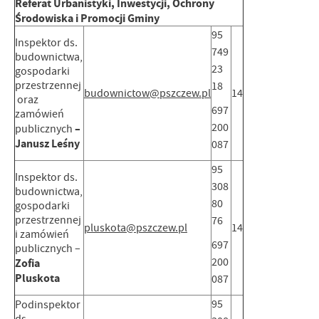
Referat Urbanistyki, Inwestycji, Ochrony
Środowiska i Promocji Gminy
95
Inspektor ds.
749
budownictwa,
23
gospodarki
przestrzennej
18
budownictow@pszczew.pl
14
oraz
697
zamówień
200
–
publicznych
Janusz Leśny
087
95
Inspektor ds.
308
budownictwa,
80
gospodarki
przestrzennej
76
pluskota@pszczew.pl
14
i zamówień
697
publicznych –
200
Zofia
Pluskota
087
95
Podinspektor