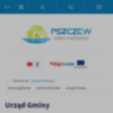
Przejdź do menu.
Przejdź do wyszukiwarki.
Przejdź do treści.
Przejdź do ustawień wielkości czcionki.
Włącz wersję kontrastową strony.
Ustawienia
Szanujemy Twoją prywatność. Możesz zmienić ustawienia cookies
lub zaakceptować je wszystkie. W dowolnym momencie możesz
dokonać zmiany swoich ustawień.
Niezbędne
Niezbędne pliki cookies służą do prawidłowego funkcjonowania
strony internetowej i umożliwiają Ci komfortowe korzystanie z
oferowanych przez nas usług.
Pliki cookies odpowiadają na podejmowane przez Ciebie działania w
Więcej
celu m.in. dostosowania Twoich ustawień preferencji prywatności,
Powróć do:
Gmina Pszczew
logowania czy wypełniania formularzy. Dzięki plikom cookies
Strona główna
Gmina Pszczew
Urząd Gminy
strona, z której korzystasz, może działać bez zakłóceń.
Funkcjonalne i personalizacyjne
Tego typu pliki cookies umożliwiają stronie internetowej
Zapoznaj się z
POLITYKĄ PRYWATNOŚCI I PLIKÓW COOKIES
.
Urząd Gminy
zapamiętanie wprowadzonych przez Ciebie ustawień oraz
personalizację określonych funkcjonalności czy prezentowanych