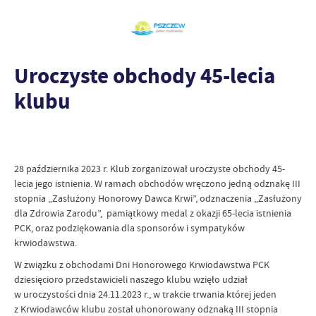
Uroczyste obchody 45-lecia
klubu
28 października 2023 r. Klub zorganizował uroczyste obchody 45-
lecia jego istnienia. W ramach obchodów wręczono jedną odznakę III
stopnia „Zasłużony Honorowy Dawca Krwi”, odznaczenia „Zasłużony
dla Zdrowia Zarodu”, pamiątkowy medal z okazji 65-lecia istnienia
PCK, oraz podziękowania dla sponsorów i sympatyków
krwiodawstwa.
W związku z obchodami Dni Honorowego Krwiodawstwa PCK
dziesięcioro przedstawicieli naszego klubu wzięło udział
w uroczystości dnia 24.11.2023 r., w trakcie trwania której jeden
z Krwiodawców klubu został uhonorowany odznaką III stopnia