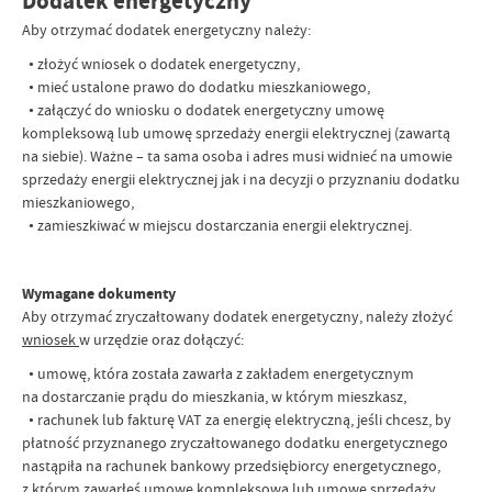
Dodatek energetyczny
Aby otrzymać dodatek energetyczny należy:
• złożyć wniosek o dodatek energetyczny,
• mieć ustalone prawo do dodatku mieszkaniowego,
• załączyć do wniosku o dodatek energetyczny umowę
kompleksową lub umowę sprzedaży energii elektrycznej (zawartą
na siebie). Ważne – ta sama osoba i adres musi widnieć na umowie
sprzedaży energii elektrycznej jak i na decyzji o przyznaniu dodatku
mieszkaniowego,
• zamieszkiwać w miejscu dostarczania energii elektrycznej.
Wymagane dokumenty
Aby otrzymać zryczałtowany dodatek energetyczny, należy złożyć
wniosek
w urzędzie oraz dołączyć:
• umowę, która została zawarła z zakładem energetycznym
na dostarczanie prądu do mieszkania, w którym mieszkasz,
• rachunek lub fakturę VAT za energię elektryczną, jeśli chcesz, by
płatność przyznanego zryczałtowanego dodatku energetycznego
nastąpiła na rachunek bankowy przedsiębiorcy energetycznego,
z którym zawarłeś umowę kompleksową lub umowę sprzedaży