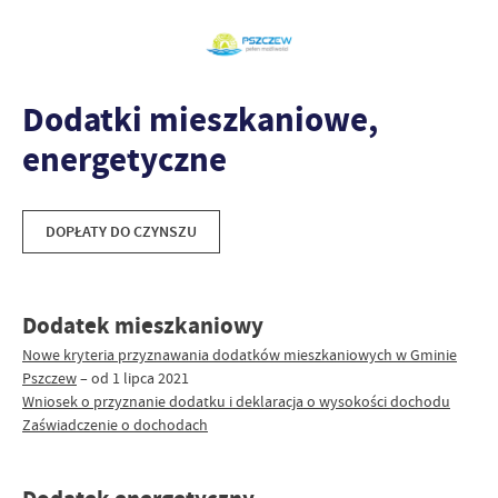
Dodatki mieszkaniowe,
energetyczne
DOPŁATY DO CZYNSZU
Dodatek mieszkaniowy
Nowe kryteria przyznawania dodatków mieszkaniowych w Gminie
Pszczew
– od 1 lipca 2021
Wniosek o przyznanie dodatku i deklaracja o wysokości dochodu
Zaświadczenie o dochodach