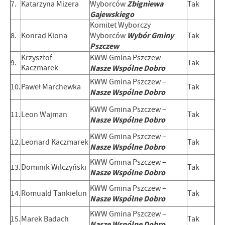
Zbigniewa
7.
Katarzyna Mizera
Wyborców
Tak
Gajewskiego
Komitet Wyborczy
Wybór Gminy
8.
Konrad Kiona
Wyborców
Tak
Pszczew
Krzysztof
KWW Gmina Pszczew –
9.
Tak
Kaczmarek
Nasze Wspólne Dobro
KWW Gmina Pszczew –
10.
Paweł Marchewka
Tak
Nasze Wspólne Dobro
KWW Gmina Pszczew –
11.
Leon Wajman
Tak
Nasze Wspólne Dobro
KWW Gmina Pszczew –
12.
Leonard Kaczmarek
Tak
Nasze Wspólne Dobro
KWW Gmina Pszczew –
13.
Dominik Wilczyński
Tak
Nasze Wspólne Dobro
KWW Gmina Pszczew –
14.
Romuald Tankielun
Tak
Nasze Wspólne Dobro
KWW Gmina Pszczew –
15.
Marek Badach
Tak
Nasze Wspólne Dobro