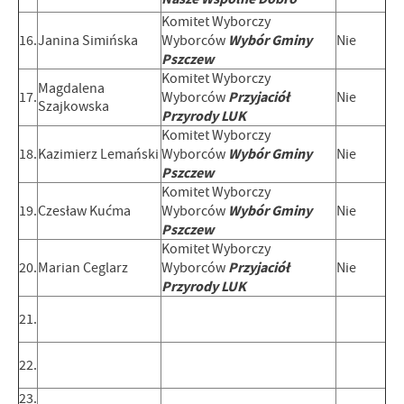
Komitet Wyborczy
Wybór Gminy
16.
Janina Simińska
Wyborców
Nie
Pszczew
Komitet Wyborczy
Magdalena
Przyjaciół
17.
Wyborców
Nie
Szajkowska
Przyrody LUK
Komitet Wyborczy
Wybór Gminy
18.
Kazimierz Lemański
Wyborców
Nie
Pszczew
Komitet Wyborczy
Wybór Gminy
19.
Czesław Kućma
Wyborców
Nie
Pszczew
Komitet Wyborczy
Przyjaciół
20.
Marian Ceglarz
Wyborców
Nie
Przyrody LUK
21.
22.
23.