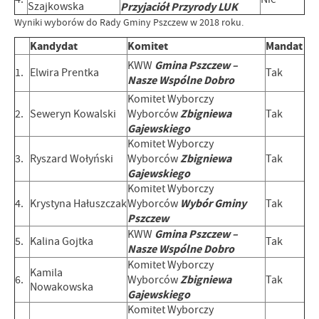
Szajkowska
Przyjaciół Przyrody LUK
Wyniki wyborów do Rady Gminy Pszczew w 2018 roku.
Kandydat
Komitet
Mandat
Gmina Pszczew –
KWW
1.
Elwira Prentka
Tak
Nasze Wspólne Dobro
Komitet Wyborczy
Zbigniewa
2.
Seweryn Kowalski
Wyborców
Tak
Gajewskiego
Komitet Wyborczy
Zbigniewa
3.
Ryszard Wołyński
Wyborców
Tak
Gajewskiego
Komitet Wyborczy
Wybór Gminy
4.
Krystyna Hałuszczak
Wyborców
Tak
Pszczew
Gmina Pszczew –
KWW
5.
Kalina Gojtka
Tak
Nasze Wspólne Dobro
Komitet Wyborczy
Kamila
Zbigniewa
6.
Wyborców
Tak
Nowakowska
Gajewskiego
Komitet Wyborczy