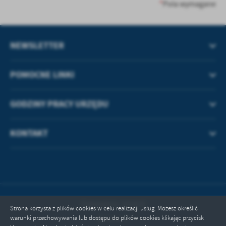
treści w postaci wiadomości, ofert, komunikatów mediów
*
Pola wymagane
społecznościowych.
NEWSLETTER
POMOCNE LINKI
GODZINY PRACY URZĘDU
KONTAKT
Odwiedzin: 101815
Strona korzysta z plików cookies w celu realizacji usług. Możesz określić
warunki przechowywania lub dostępu do plików cookies klikając przycisk
Online: 1