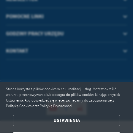
POMOCNE LINKI
GODZINY PRACY URZĘDU
KONTAKT
Strona korzysta z plików cookies w celu realizacji usług. Możesz określić
Odwiedzin: 101829
warunki przechowywania lub dostępu do plików cookies klikając przycisk
Ustawienia. Aby dowiedzieć się więcej zachęcamy do zapoznania się z
Polityką Cookies oraz Polityką Prywatności.
ZAPISZ WYBRANE
USTAWIENIA
ODRZUĆ WSZYSTKIE
Copyright by pszczew.pl